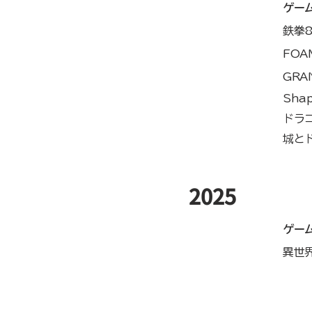
ゲー
鉄拳
FO
GRA
Sha
ドラ
城と
​2025
ゲー
異世