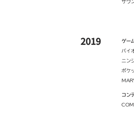
サウ
​2019
ゲー
バイ
ニン
ポケ
MAR
コン
CO